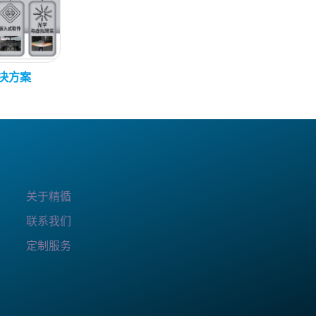
解决方案
关于精循
联系我们
定制服务