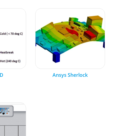
FD
Ansys Sherlock