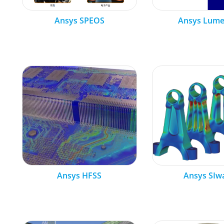
Ansys SPEOS
Ansys Lume
Ansys HFSS
Ansys SIw