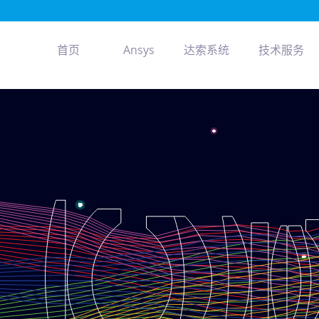
首页
Ansys
达索系统
技术服务