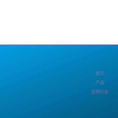
首页
产品
应用行业