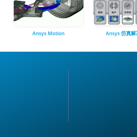
Ansys Motion
Ansys 仿真